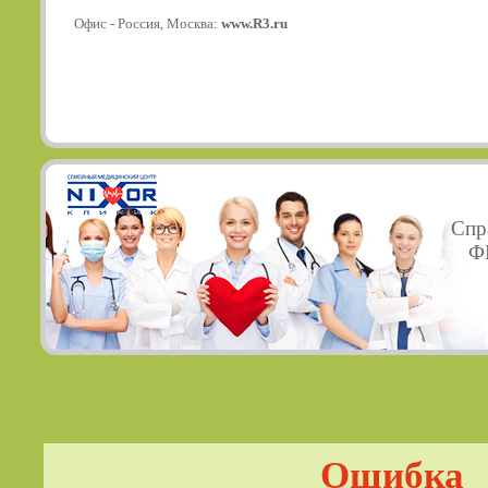
Офис - Россия, Москва:
www.R3.ru
Спр
ФГ
Ошибка